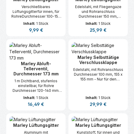
Verschließbares
Edelstahl, mit Fliegengaze
Lüftungsgitterfür innen, für
und Rohranschluss
RohreDurchmesser 100-150
Durchmesser 150 mm,
mm, Durchmesser 155 mm,
Durchmesser 175 mm
Inhalt:
1 Stück
Inhalt:
1 Stück
Weiß
Regulärer Preis:
Regulärer Preis:
9,99 €
25,99 €
Marley Selbsttätige
Verschlussklappe
Marley Abluft-
Tellerventil,
Edelstahl, mit Rohranschluss
Durchmesser 173 mm
Durchmesser 100 mm, 155 x
155 mm - Nur für den
1 m Dichtband, stufenlos
Anschluss an
einstellbar, für Rohre
Dunstabzugshauben!
Durchmesser 120-140 mm,
Weiß
Inhalt:
1 Stück
Inhalt:
1 Stück
Regulärer Preis:
Regulärer Preis:
16,49 €
29,99 €
Marley Lüftungsgitter
Marley Lüftungsgitter
Aluminium mit
Kunststoff, für innen und