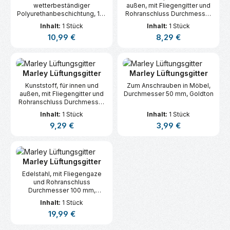
wetterbeständiger
außen, mit Fliegengitter und
Polyurethanbeschichtung, 195
Rohranschluss Durchmesser
x 195 mm, Weiß
125 mm, Durchmesser 160
Inhalt:
1 Stück
Inhalt:
1 Stück
mm, Braun
Regulärer Preis:
Regulärer Preis:
10,99 €
8,29 €
Marley Lüftungsgitter
Marley Lüftungsgitter
Kunststoff, für innen und
Zum Anschrauben in Möbel,
außen, mit Fliegengitter und
Durchmesser 50 mm, Goldton
Rohranschluss Durchmesser
100 mm, Durchmesser 140
Inhalt:
1 Stück
Inhalt:
1 Stück
mm, Anthrazit
Regulärer Preis:
Regulärer Preis:
9,29 €
3,99 €
Marley Lüftungsgitter
Edelstahl, mit Fliegengaze
und Rohranschluss
Durchmesser 100 mm,
Durchmesser 150 mm
Inhalt:
1 Stück
Regulärer Preis:
19,99 €