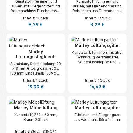
Kunststoff, für innen und
Kunststoff, für innen und
außen, mit Fliegengitter und
außen, mit Fliegengitter und
Rohranschluss Durchmesser
Rohranschluss Durchmesser
100 mm, 140 x 140 mm, Braun
100 mm, 140 x 140 mm, Weiß
Inhalt:
1 Stück
Inhalt:
1 Stück
Regulärer Preis:
Regulärer Preis:
8,29 €
8,29 €
Marley Lüftungsgitter
Marley
Kunststoff, für innen, mit über
Lüftungsstegblech
Schnurzug verstellbarer
Verschlussklappe und
Aluminium, Schlitzlochung 20
Rohranschluss Durchmesser
x 3 mm, Gittergröße: 400 x
125 mm, Durchmesser 160
100 mm, Einbaumaß: 379 x 85
mm, Weiß
mm
Inhalt:
1 Stück
Inhalt:
1 Stück
Regulärer Preis:
Regulärer Preis:
19,99 €
14,49 €
Marley Möbellüftung
Marley Lüftungsgitter
Kunststoff, 220 x 60 mm,
Edelstahl, mit Fliegengaze
Braun, 2 Stück
aus Edelstahl, 155 x 155 mm
Inhalt:
2 Stück
(3,15 € / 1