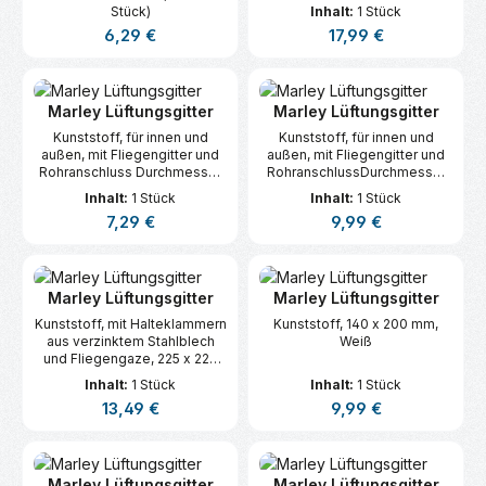
Stück)
Inhalt:
1 Stück
Regulärer Preis:
Regulärer Preis:
6,29 €
17,99 €
Marley Lüftungsgitter
Marley Lüftungsgitter
Kunststoff, für innen und
Kunststoff, für innen und
außen, mit Fliegengitter und
außen, mit Fliegengitter und
Rohranschluss Durchmesser
RohranschlussDurchmesser
100 mm, Durchmesser 140
125 mm, 160 x 160 mm, Weiß
Inhalt:
1 Stück
Inhalt:
1 Stück
mm, Braun
Regulärer Preis:
Regulärer Preis:
7,29 €
9,99 €
Marley Lüftungsgitter
Marley Lüftungsgitter
Kunststoff, mit Halteklammern
Kunststoff, 140 x 200 mm,
aus verzinktem Stahlblech
Weiß
und Fliegengaze, 225 x 225
mm, Weiß
Inhalt:
1 Stück
Inhalt:
1 Stück
Regulärer Preis:
Regulärer Preis:
13,49 €
9,99 €
Marley Lüftungsgitter
Marley Lüftungsgitter