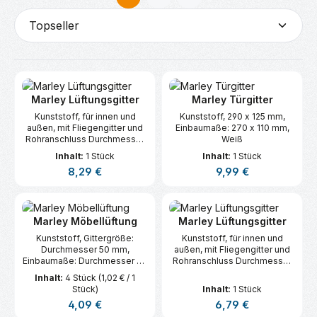
Seite
Seite
Marley Lüftungsgitter
Marley Türgitter
Kunststoff, für innen und
Kunststoff, 290 x 125 mm,
außen, mit Fliegengitter und
Einbaumaße: 270 x 110 mm,
Rohranschluss Durchmesser
Weiß
125 mm, Durchmesser 160
Inhalt:
1 Stück
Inhalt:
1 Stück
mm, Weiß
Regulärer Preis:
Regulärer Preis:
8,29 €
9,99 €
Marley Möbellüftung
Marley Lüftungsgitter
Kunststoff, Gittergröße:
Kunststoff, für innen und
Durchmesser 50 mm,
außen, mit Fliegengitter und
Einbaumaße: Durchmesser 45
Rohranschluss Durchmesser
mm, Weiß, 4 Stück
100 mm, Durchmesser 140
Inhalt:
4 Stück
(1,02 € / 1
mm, Weiß
Stück)
Inhalt:
1 Stück
Regulärer Preis:
Regulärer Preis:
4,09 €
6,79 €