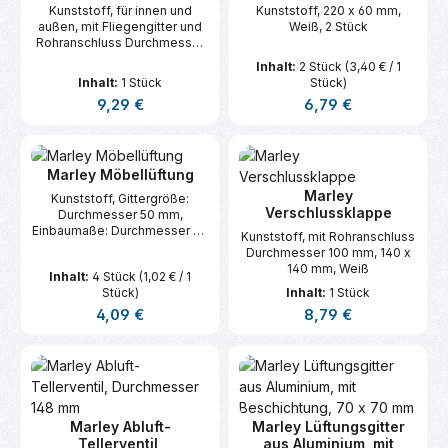
Kunststoff, für innen und
Kunststoff, 220 x 60 mm,
außen, mit Fliegengitter und
Weiß, 2 Stück
Rohranschluss Durchmesser
150 mm, Durchmesser 190
Inhalt:
2 Stück
(3,40 € / 1
mm, Weiß
Inhalt:
1 Stück
Stück)
Regulärer Preis:
Regulärer Preis:
9,29 €
6,79 €
Marley Möbellüftung
Marley
Kunststoff, Gittergröße:
Verschlussklappe
Durchmesser 50 mm,
Einbaumaße: Durchmesser 45
Kunststoff, mit Rohranschluss
mm, Braun, 4 Stück
Durchmesser 100 mm, 140 x
140 mm, Weiß
Inhalt:
4 Stück
(1,02 € / 1
Stück)
Inhalt:
1 Stück
Regulärer Preis:
Regulärer Preis:
4,09 €
8,79 €
Marley Abluft-
Marley Lüftungsgitter
Tellerventil,
aus Aluminium, mit