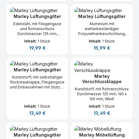
Marley Lüftungsgitter
Marley Lüftungsgitter
Edelstahl, mit Fliegengaze
Aluminium mit
und Rohranschluss
wetterbeständiger
Durchmesser 125 mm,
Polyurethanbeschichtung,
Durchmesser 175 mm
300 x 300 mm, Weiß
Inhalt:
1 Stück
Inhalt:
1 Stück
Regulärer Preis:
Regulärer Preis:
19,99 €
15,99 €
Marley Lüftungsgitter
Marley
Kunststoff, mit selbsttätiger
Verschlussklappe
Rückstauklappe, Fliegengaze
und Einbaurahmen mit Stutzen
Kunststoff, mit Rohranschluss
Rohranschluss Durchmesser
Durchmesser 125 mm, 165 x
100 mm, 140 x 140 mm, Weiß
165 mm, Weiß
Inhalt:
1 Stück
Inhalt:
1 Stück
Regulärer Preis:
Regulärer Preis:
13,49 €
13,49 €
Marley Lüftungsgitter
Marley Möbellüftung