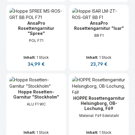
AnsaPro
AnsaPro
Rosettengarnitur
Rosettengarnitur "Isar"
"Spree"
BB F1
POL F71
Inhalt:
1 Stück
Inhalt:
1 Stück
Regulärer Preis:
Regulärer Preis:
34,99 €
23,79 €
Hoppe Rosetten-
Garnitur "Stockholm"
HOPPE Rosettengarnitur
Helsingborg, OB-
ALU F1 WC
Lochung, F69
Material: F69 Edelstahl
Inhalt:
1 Stück
Inhalt:
1 Stück