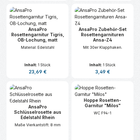
AnsaPro
AnsaPro Zubehör-Set
Rosettengarnitur Tigris,
Rosettengarnituren
OB-Lochung, matt
Ansa-Z4
Material: Edelstahl
Mit 30er Klapphaken.
Inhalt:
1 Stück
Inhalt:
1 Stück
Regulärer Preis:
Regulärer Preis:
23,69 €
3,49 €
Hoppe Rosetten-
Garnitur "Milos"
AnsaPro
Schlüsselrosette aus
WC F94-1
Edelstahl Rhein
Maße Vierkantstift: 8 mm