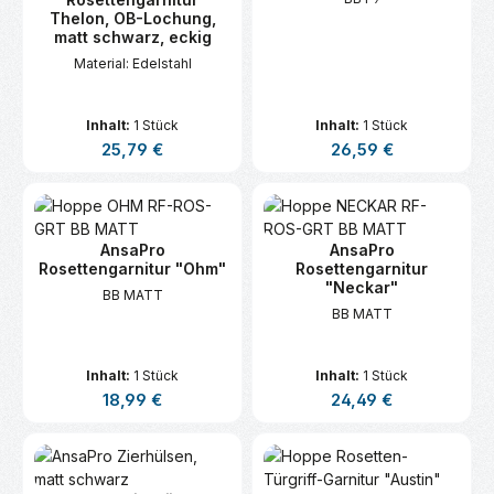
Thelon, OB-Lochung,
matt schwarz, eckig
Material: Edelstahl
Inhalt:
1 Stück
Inhalt:
1 Stück
Regulärer Preis:
Regulärer Preis:
25,79 €
26,59 €
AnsaPro
AnsaPro
Rosettengarnitur "Ohm"
Rosettengarnitur
"Neckar"
BB MATT
BB MATT
Inhalt:
1 Stück
Inhalt:
1 Stück
Regulärer Preis:
Regulärer Preis:
18,99 €
24,49 €