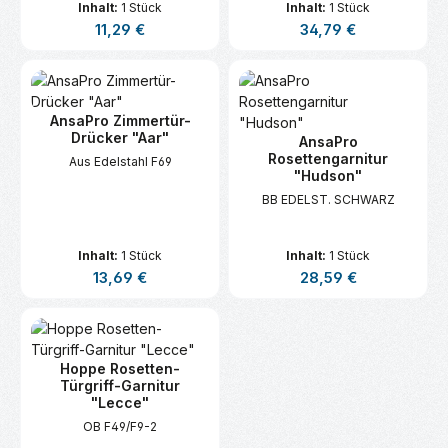
Inhalt:
1 Stück
Inhalt:
1 Stück
Regulärer Preis:
Regulärer Preis:
11,29 €
34,79 €
AnsaPro Zimmertür-
Drücker "Aar"
AnsaPro
Rosettengarnitur
Aus Edelstahl F69
"Hudson"
BB EDELST. SCHWARZ
Inhalt:
1 Stück
Inhalt:
1 Stück
Regulärer Preis:
Regulärer Preis:
13,69 €
28,59 €
Hoppe Rosetten-
Türgriff-Garnitur
"Lecce"
OB F49/F9-2