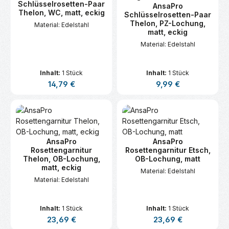
Schlüsselrosetten-Paar
AnsaPro
Thelon, WC, matt, eckig
Schlüsselrosetten-Paar
Thelon, PZ-Lochung,
Material: Edelstahl
matt, eckig
Material: Edelstahl
Inhalt:
1 Stück
Inhalt:
1 Stück
Regulärer Preis:
Regulärer Preis:
14,79 €
9,99 €
AnsaPro
AnsaPro
Rosettengarnitur
Rosettengarnitur Etsch,
Thelon, OB-Lochung,
OB-Lochung, matt
matt, eckig
Material: Edelstahl
Material: Edelstahl
Inhalt:
1 Stück
Inhalt:
1 Stück
Regulärer Preis:
Regulärer Preis:
23,69 €
23,69 €