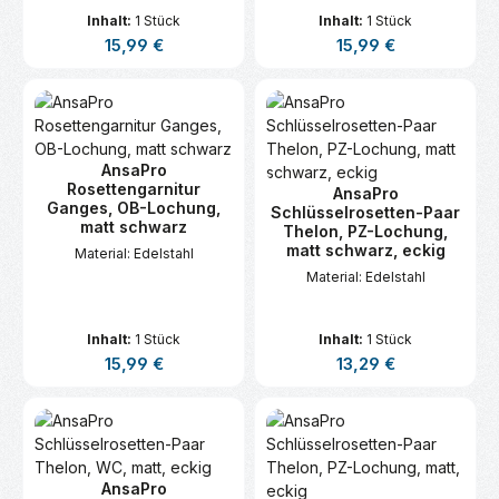
Inhalt:
1 Stück
Inhalt:
1 Stück
Regulärer Preis:
Regulärer Preis:
15,99 €
15,99 €
AnsaPro
Rosettengarnitur
AnsaPro
Ganges, OB-Lochung,
Schlüsselrosetten-Paar
matt schwarz
Thelon, PZ-Lochung,
matt schwarz, eckig
Material: Edelstahl
Material: Edelstahl
Inhalt:
1 Stück
Inhalt:
1 Stück
Regulärer Preis:
Regulärer Preis:
15,99 €
13,29 €
AnsaPro