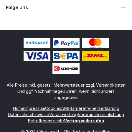
Folge uns
Alle Preise inkl. gesetzl. Mehrwertsteuer zzgl.
Versandkosten
und ggf. Nachnahmegebühren, wenn nicht anders
angegeben.
Home
Impressum
Cookies
AGB
Barrierefreiheitserklärung
Datenschutzhinweise
Verantwortung
Verbraucherschlichtung
Betroffenenrechte
Vertrag widerrufen
© 2026 V-Baumarkt - Alle Rechte vorbehalten.