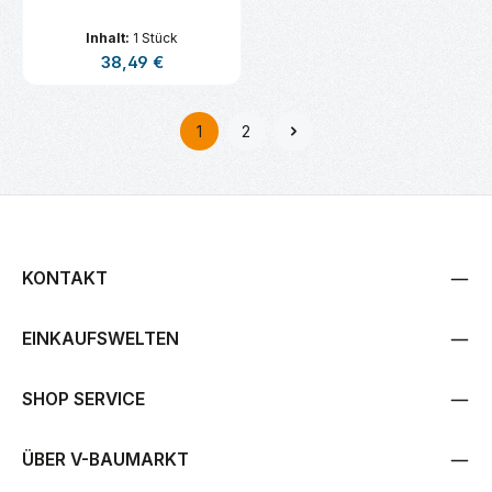
Inhalt:
1 Stück
Regulärer Preis:
38,49 €
1
2
Seite
Seite
KONTAKT
EINKAUFSWELTEN
SHOP SERVICE
ÜBER V-BAUMARKT