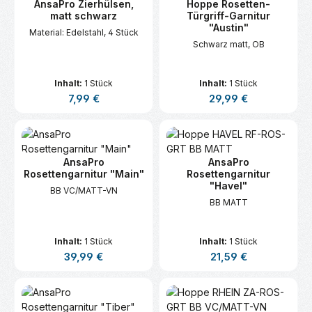
AnsaPro Zierhülsen,
Hoppe Rosetten-
matt schwarz
Türgriff-Garnitur
"Austin"
Material: Edelstahl, 4 Stück
Schwarz matt, OB
Inhalt:
1 Stück
Inhalt:
1 Stück
Regulärer Preis:
Regulärer Preis:
7,99 €
29,99 €
AnsaPro
AnsaPro
Rosettengarnitur "Main"
Rosettengarnitur
"Havel"
BB VC/MATT-VN
BB MATT
Inhalt:
1 Stück
Inhalt:
1 Stück
Regulärer Preis:
Regulärer Preis:
39,99 €
21,59 €