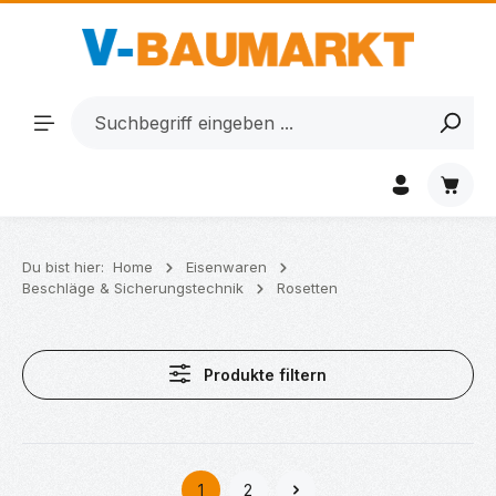
Zum Hauptinhalt springen
Waren
Du bist hier:
Home
Eisenwaren
Beschläge & Sicherungstechnik
Rosetten
Produkte filtern
1
2