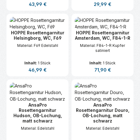
Regulärer Preis:
Regulärer Preis:
43,99 €
29,99 €
HOPPE Rosettengarnitur
HOPPE Rosettengarnitur
Helsingborg, WC, F69
Amsterdam, WC, F84-1-R
Material: F69 Edelstahl
Material: F84-1-R Kupfer
satiniert
Inhalt:
1 Stück
Inhalt:
1 Stück
Regulärer Preis:
Regulärer Preis:
46,99 €
71,90 €
AnsaPro
AnsaPro
Rosettengarnitur
Rosettengarnitur Douro,
Hudson, OB-Lochung,
OB-Lochung, matt
matt schwarz
schwarz
Material: Edelstahl
Material: Edelstahl