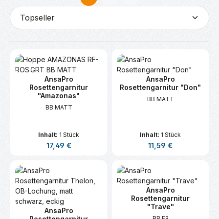
Seite
Seite
AnsaPro
AnsaPro
Rosettengarnitur
Rosettengarnitur "Don"
"Amazonas"
BB MATT
BB MATT
Inhalt:
1 Stück
Inhalt:
1 Stück
Regulärer Preis:
Regulärer Preis:
17,49 €
11,59 €
AnsaPro
Rosettengarnitur
"Trave"
AnsaPro
Rosettengarnitur
BB F9