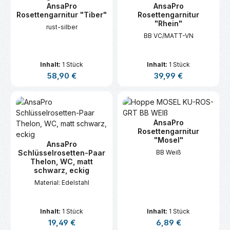
AnsaPro
AnsaPro
Rosettengarnitur "Tiber"
Rosettengarnitur
"Rhein"
rust-silber
BB VC/MATT-VN
Inhalt:
1 Stück
Inhalt:
1 Stück
Regulärer Preis:
Regulärer Preis:
58,90 €
39,99 €
AnsaPro
Rosettengarnitur
"Mosel"
AnsaPro
Schlüsselrosetten-Paar
BB Weiß
Thelon, WC, matt
schwarz, eckig
Material: Edelstahl
Inhalt:
1 Stück
Inhalt:
1 Stück
Regulärer Preis:
Regulärer Preis:
19,49 €
6,89 €