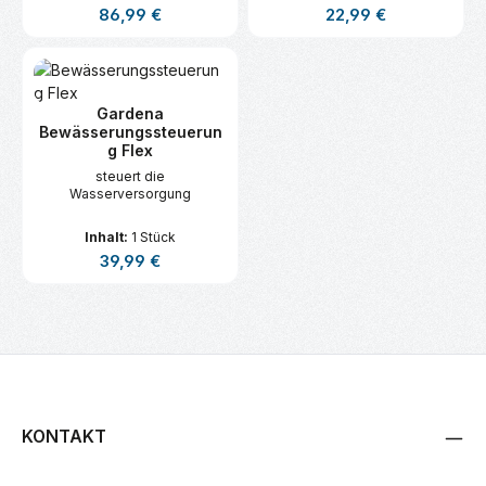
Regulärer Preis:
Regulärer Preis:
86,99 €
22,99 €
Regenverzögerung und
manueller Steuerung.
Gardena
Bewässerungssteuerun
g Flex
steuert die
Wasserversorgung
Inhalt:
1 Stück
Regulärer Preis:
39,99 €
KONTAKT