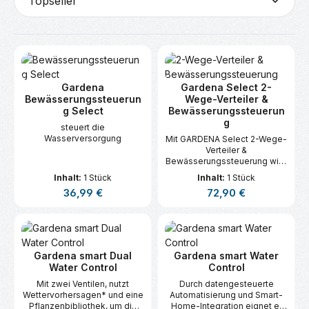
Gardena
Gardena Select 2-
Bewässerungssteuerun
Wege-Verteiler &
g Select
Bewässerungssteuerun
g
steuert die
Wasserversorgung
Mit GARDENA Select 2-Wege-
Verteiler &
Bewässerungssteuerung wird
Dein Garten zuverlässig und
Inhalt:
1 Stück
Inhalt:
1 Stück
komfortabel bewässert –
Regulärer Preis:
Regulärer Preis:
36,99 €
72,90 €
auch wenn Du nicht zuhause
bist.
Gardena smart Dual
Gardena smart Water
Water Control
Control
Mit zwei Ventilen, nutzt
Durch datengesteuerte
Wettervorhersagen* und eine
Automatisierung und Smart-
Pflanzenbibliothek, um die
Home-Integration eignet er