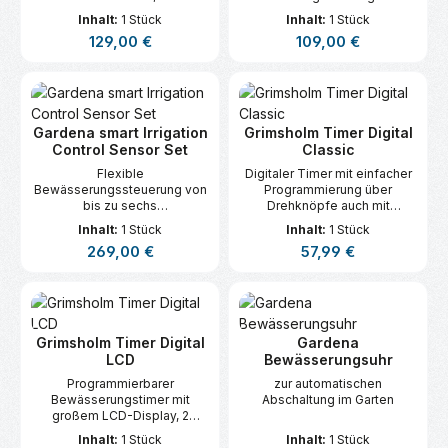
Gartenbewässerung
sich für eine intelligente,
Inhalt:
1 Stück
Inhalt:
1 Stück
intelligent zu steuern.
automatische
Regulärer Preis:
Regulärer Preis:
129,00 €
109,00 €
Pflanzenbewässerung.
Gardena smart Irrigation
Grimsholm Timer Digital
Control Sensor Set
Classic
Flexible
Digitaler Timer mit einfacher
Bewässerungssteuerung von
Programmierung über
bis zu sechs
Drehknöpfe auch mit
unterschiedlichen
Handschuhen oder nassen
Inhalt:
1 Stück
Inhalt:
1 Stück
Gartenbereichen über die
Händen.
Regulärer Preis:
Regulärer Preis:
269,00 €
57,99 €
GARDENA smart App.
Grimsholm Timer Digital
Gardena
LCD
Bewässerungsuhr
Programmierbarer
zur automatischen
Bewässerungstimer mit
Abschaltung im Garten
großem LCD-Display, 2
Ausgängen, 30 Programmen,
Inhalt:
1 Stück
Inhalt:
1 Stück
1–360 Min Laufzeit,