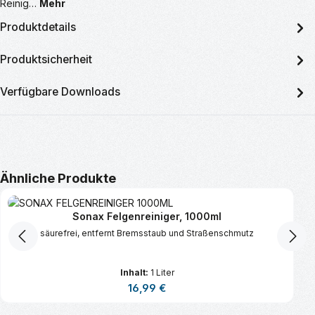
Reinig…
Mehr
Produktdetails
Produktsicherheit
Verfügbare Downloads
Produktgalerie überspringen
Ähnliche Produkte
Sonax Felgenreiniger, 1000ml
säurefrei, entfernt Bremsstaub und Straßenschmutz
Inhalt:
1 Liter
Regulärer Preis:
16,99 €