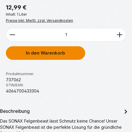
Regulärer Preis:
12,99 €
Inhalt:
1 Liter
Preise inkl. MwSt. zzgl. Versandkosten
Produkt Anzahl: Gib den gewünschten Wert ein ode
In den Warenkorb
Produktnummer:
737062
GTIN/EAN:
4064700433304
Beschreibung
Das SONAX Felgenbeast lässt Schmutz keine Chance! Unser
SONAX Felgenbeast ist die perfekte Lösung für die gründliche