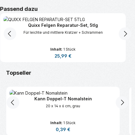
Produktgalerie überspringen
Passend dazu
Quixx Felgen Reparatur-Set, 5tlg
Für leichte und mittlere Kratzer + Schrammen
Inhalt:
1 Stück
Regulärer Preis:
25,99 €
Produktgalerie überspringen
Topseller
Kann Doppel-T Nomalstein
20 x 14 x 6 cm, grau
Inhalt:
1 Stück
Regulärer Preis:
0,39 €