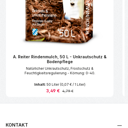
A. Reiter Rindenmulch, 50 L - Unkrautschutz &
Bodenpflege
Natürlicher Unkrautschutz, Frostschutz &
Feuchtigkeitsregulierung - Körnung: 0-40.
Inhalt:
50 Liter
(0,07 € / 1 Liter)
Verkaufspreis:
3,49 €
Regulärer Preis:
4,79 €
KONTAKT