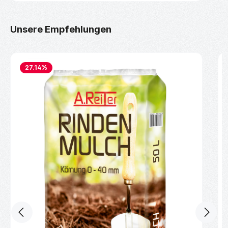
Produktgalerie überspringen
Unsere Empfehlungen
27.14
%