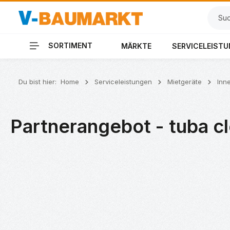
 Hauptinhalt springen
Zur Suche springen
Zur Hauptnavigation springen
SORTIMENT
MÄRKTE
SERVICELEIST
Du bist hier:
Home
Serviceleistungen
Mietgeräte
Inn
Partnerangebot - tuba c