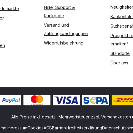
Neuigkeite
Hilfe, Support &
Modemärkte
Rückgabe
Baukontoka
or
Versand und
Guthabena
Zahlungsbedingungen
Prospekt ni
Widerrufsbelehrung
erhalten?
ßen
Standorte
Über uns
Alle Preise inkl. gesetzl. Mehrwertsteuer zzgl.
Versandkosten
ome
Impressum
Cookies
AGB
Barrierefreiheitserklärung
Datenschutzhin