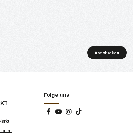
Abschicken
Folge uns
RKT
Markt
tionen