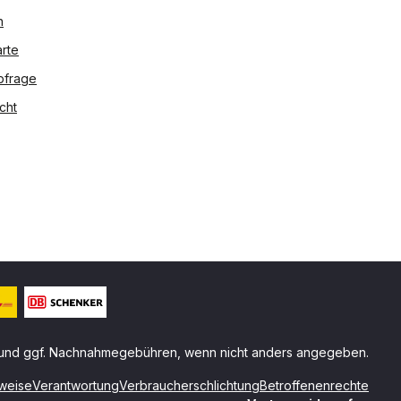
n
rte
bfrage
cht
und ggf. Nachnahmegebühren, wenn nicht anders angegeben.
weise
Verantwortung
Verbraucherschlichtung
Betroffenenrechte