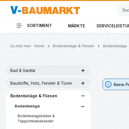
 Hauptinhalt springen
Zur Suche springen
Zur Hauptnavigation springen
SORTIMENT
MÄRKTE
SERVICELEIST
Du bist hier:
Home
Bodenbeläge & Fliesen
Bodenbeläge
Bad & Sanitär
Baustoffe, Holz, Fenster & Türen
Keine P
Bodenbeläge & Fliesen
Bodenbeläge
Bodenbelagskleber &
Teppichklebebänder