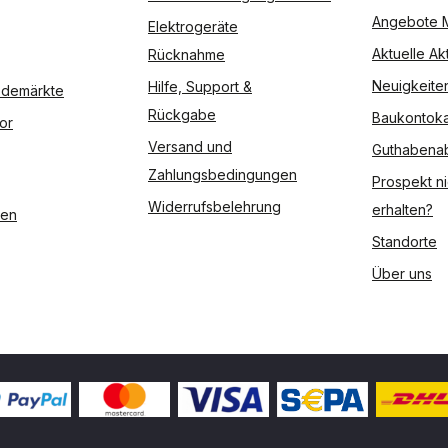
Angebote 
Elektrogeräte
Aktuelle Ak
Rücknahme
Neuigkeite
Hilfe, Support &
Modemärkte
Rückgabe
Baukontoka
or
Versand und
Guthabena
Zahlungsbedingungen
Prospekt ni
Widerrufsbelehrung
erhalten?
ßen
Standorte
Über uns