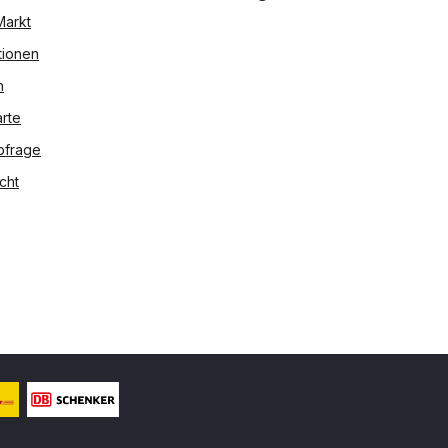
Markt
tionen
n
rte
bfrage
cht