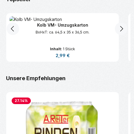
Kolb VM- Umzugskarton
BxHxT: ca. 64,5 x 35 x 36,5 cm.
Inhalt:
1 Stück
Regulärer Preis:
2,99 €
Produktgalerie überspringen
Unsere Empfehlungen
27.14
%