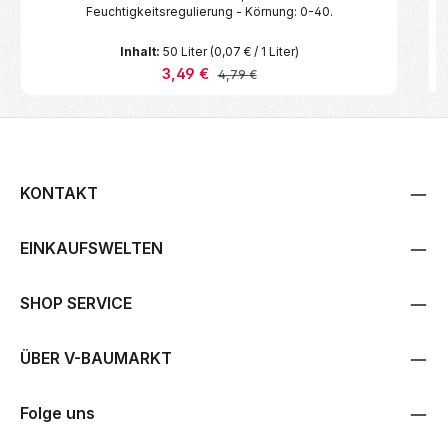
Feuchtigkeitsregulierung - Körnung: 0-40.
Inhalt:
50 Liter
(0,07 € / 1 Liter)
Verkaufspreis:
3,49 €
Regulärer Preis:
4,79 €
KONTAKT
EINKAUFSWELTEN
SHOP SERVICE
ÜBER V-BAUMARKT
Folge uns