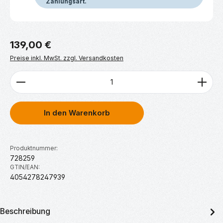
Zahlungsart.
Regulärer Preis:
139,00 €
Preise inkl. MwSt. zzgl. Versandkosten
Produkt Anzahl: Gib den gewünschten Wert ein ode
In den Warenkorb
Produktnummer:
728259
GTIN/EAN:
4054278247939
Beschreibung