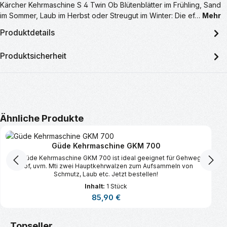
Kärcher Kehrmaschine S 4 Twin Ob Blütenblätter im Frühling, Sand
im Sommer, Laub im Herbst oder Streugut im Winter: Die ef…
Mehr
Produktdetails
Produktsicherheit
Produktgalerie überspringen
Ähnliche Produkte
Güde Kehrmaschine GKM 700
Die Güde Kehrmaschine GKM 700 ist ideal geeignet für Gehweg,
Hof, uvm. Mti zwei Hauptkehrwalzen zum Aufsammeln von
Schmutz, Laub etc. Jetzt bestellen!
Inhalt:
1 Stück
Regulärer Preis:
85,90 €
Produktgalerie überspringen
Topseller