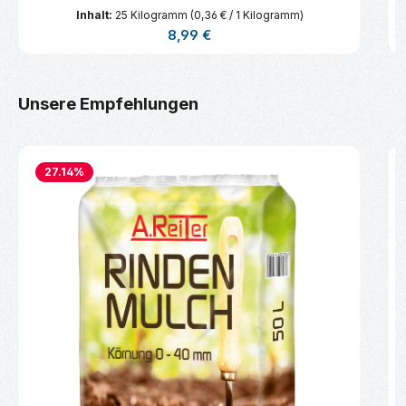
Inhalt:
25 Kilogramm
(0,36 € / 1 Kilogramm)
Regulärer Preis:
8,99 €
Produktgalerie überspringen
Unsere Empfehlungen
27.14
%