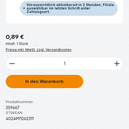
Voraussichtlich abholbereit in 2 Stunden. Filiale
auswählbar im letzten Schritt unter
Zahlungsart.
Regulärer Preis:
0,89 €
Inhalt:
1 Stück
Preise inkl. MwSt. zzgl. Versandkosten
Produkt Anzahl: Gib den gewünschten Wert ein ode
In den Warenkorb
Produktnummer:
259667
GTIN/EAN:
4024991262311