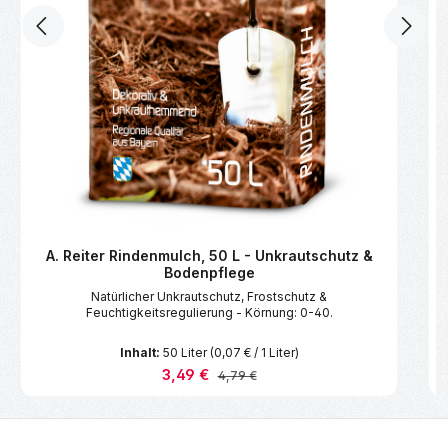
A. Reiter Rindenmulch, 50 L - Unkrautschutz &
Bodenpflege
Natürlicher Unkrautschutz, Frostschutz &
Feuchtigkeitsregulierung - Körnung: 0-40.
Inhalt:
50 Liter
(0,07 € / 1 Liter)
Verkaufspreis:
3,49 €
Regulärer Preis:
4,79 €