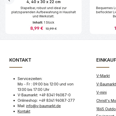
4, 40 x 30 x 22 cm
Stapelbar, robust und ideal zur
Bequemes Luf
platzsparenden Aufbewahrung in Haushalt
beflockter L
und Werkstatt.
B
Inhalt:
1 Stück
Verkaufspreis:
8,99 €
V
Regulärer Preis:
10,99 €
Produkt Anzahl: Gib den gewünschte
Produk
KONTAKT
EINKAU
V-Markt
Servicezeiten:
Mo - Fr : 09:00 bis 12:00 und von
V-Baumarkt
13:00 bis 17:00 Uhr
V-mini
V-Baumarkt: +49 8341 96087-0
Onlineshop: +49 8341 96087-277
Christl's 
Mail:
info@v-baumarkt.de
1865 Outdo
Kontakt