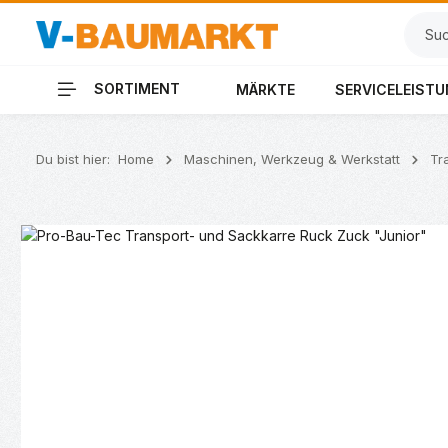
 Hauptinhalt springen
Zur Suche springen
Zur Hauptnavigation springen
SORTIMENT
MÄRKTE
SERVICELEIST
Du bist hier:
Home
Maschinen, Werkzeug & Werkstatt
Tr
Bildergalerie überspringen