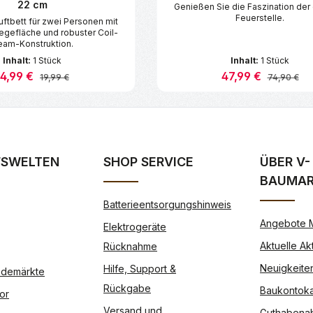
22 cm
Genießen Sie die Faszination der
Feuerstelle.
tbett für zwei Personen mit
iegefläche und robuster Coil-
eam-Konstruktion.
Inhalt:
1 Stück
Inhalt:
1 Stück
erkaufspreis:
14,99 €
Verkaufspreis:
47,99 €
Regulärer Preis:
Regulärer P
19,99 €
74,90 €
n Wert ein oder benutze die Schaltflä
t Anzahl: Gib den gewünschten Wert ein
Produkt Anzahl: G
FSWELTEN
SHOP SERVICE
ÜBER V-
BAUMA
Batterieentsorgungshinweis
Angebote 
Elektrogeräte
Aktuelle Ak
Rücknahme
Neuigkeite
Hilfe, Support &
Modemärkte
Rückgabe
Baukontoka
or
Versand und
Guthabena