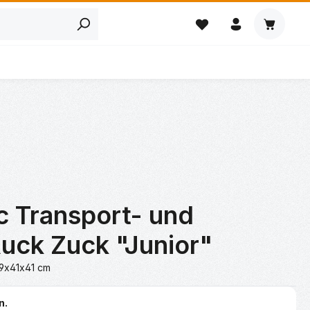
Warenkor
c Transport- und
uck Zuck "Junior"
99x41x41 cm
n.