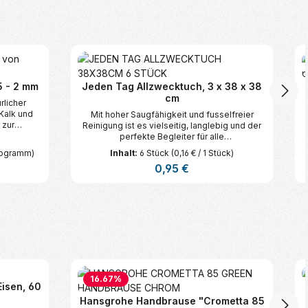
5 - 2 mm
Jeden Tag Allzwecktuch, 3 x 38 x 38
cm
rlicher
 Kalk und
Mit hoher Saugfähigkeit und fusselfreier
 zur
Reinigung ist es vielseitig, langlebig und der
ckerung
perfekte Begleiter für alle
Reinigungsaufgaben.
ilogramm)
Inhalt:
6 Stück
(0,16 € / 1 Stück)
Regulärer Preis:
0,95 €
chen um die Anzahl zu erhöhen oder zu 
 oder benutze die Schaltflächen um di
ib den gewünschten Wert ein oder benu
Produkt Anzahl: Gib den gew
16.67
%
isen, 60
Hansgrohe Handbrause "Crometta 85