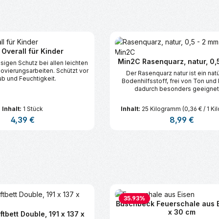
 Overall für Kinder
Min2C Rasenquarz, natur, 0,
sigen Schutz bei allen leichten
ovierungsarbeiten. Schützt vor
Der Rasenquarz natur ist ein natü
ub und Feuchtigkeit.
Bodenhilfsstoff, frei von Ton und
dadurch besonders geeignet
Rasenbelüftung und Bodenauflo
Inhalt:
1 Stück
Inhalt:
25 Kilogramm
(0,36 € / 1 K
Regulärer Preis:
4,39 €
Regulärer Preis:
8,99 €
n Wert ein oder benutze die Schaltflä
t Anzahl: Gib den gewünschten Wert ein
Produkt Anzahl: G
35.93
%
Buschbeck Feuerschale aus E
x 30 cm
tbett Double, 191 x 137 x