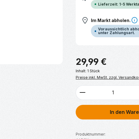
Lieferzeit: 1-5 Werkt
Im Markt abholen.
Voraussichtlich abhol
unter Zahlungsart.
Regulärer Preis:
29,99 €
Inhalt:
1 Stück
Preise inkl. MwSt. zzgl. Versandko
Produkt Anzahl: G
In den War
Produktnummer: