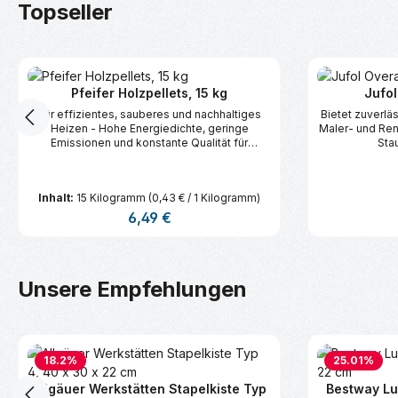
Produktgalerie überspringen
Topseller
Pfeifer Holzpellets, 15 kg
Jufol
Für effizientes, sauberes und nachhaltiges
Bietet zuverläs
Heizen - Hohe Energiedichte, geringe
Maler- und Ren
Emissionen und konstante Qualität für
Sta
zuverlässigen Betrieb in allen
Pelletheizungen.
Inhalt:
15 Kilogramm
(0,43 € / 1 Kilogramm)
Regulärer Preis:
6,49 €
Produkt Anzahl: Gib den gewünschte
Produk
Produktgalerie überspringen
Unsere Empfehlungen
18.2
%
25.01
%
Allgäuer Werkstätten Stapelkiste Typ
Bestway Luf