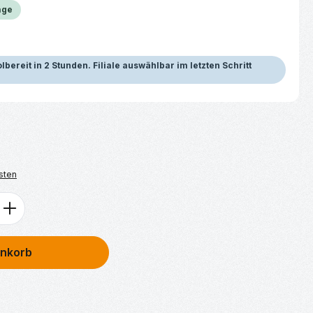
age
bereit in 2 Stunden. Filiale auswählbar im letzten Schritt
sten
ib den gewünschten Wert ein oder benu
enkorb