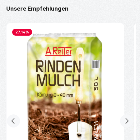
Produktgalerie überspringen
Unsere Empfehlungen
27.14
%