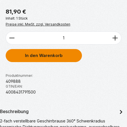
Regulärer Preis:
81,90 €
Inhalt:
1 Stück
Preise inkl. MwSt. zzgl. Versandkosten
Produkt Anzahl: Gib den gewünschten Wert ein ode
In den Warenkorb
Produktnummer:
409888
GTIN/EAN:
4008431791500
Beschreibung
2-fach verstellbare Geschirrbrause 360° Schwenkradius
keramische Dichtungsscheiben geräuscharme, auswechselbare