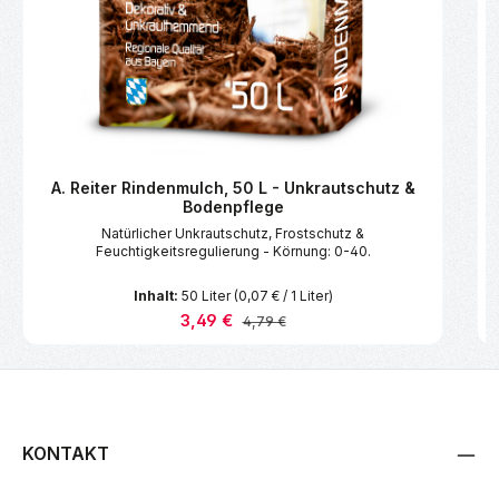
A. Reiter Rindenmulch, 50 L - Unkrautschutz &
Bodenpflege
Natürlicher Unkrautschutz, Frostschutz &
Feuchtigkeitsregulierung - Körnung: 0-40.
Inhalt:
50 Liter
(0,07 € / 1 Liter)
Verkaufspreis:
3,49 €
Regulärer Preis:
4,79 €
KONTAKT