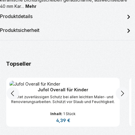
40 mm Kar…
Mehr
Produktdetails
Produktsicherheit
Produktgalerie überspringen
Topseller
Jufol Overall für Kinder
Bietet zuverlässigen Schutz bei allen leichten Maler- und
Renovierungsarbeiten. Schützt vor Staub und Feuchtigkeit.
Inhalt:
1 Stück
Regulärer Preis:
4,39 €