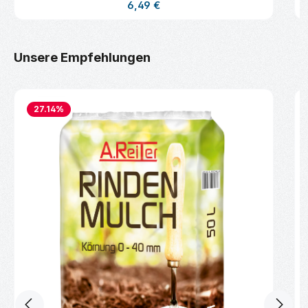
Regulärer Preis:
6,49 €
Produktgalerie überspringen
Unsere Empfehlungen
27.14
%