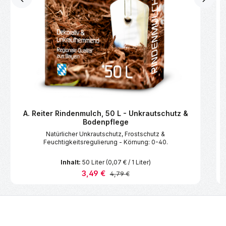
A. Reiter Rindenmulch, 50 L - Unkrautschutz &
Bodenpflege
Natürlicher Unkrautschutz, Frostschutz &
Feuchtigkeitsregulierung - Körnung: 0-40.
Inhalt:
50 Liter
(0,07 € / 1 Liter)
Verkaufspreis:
3,49 €
Regulärer Preis:
4,79 €