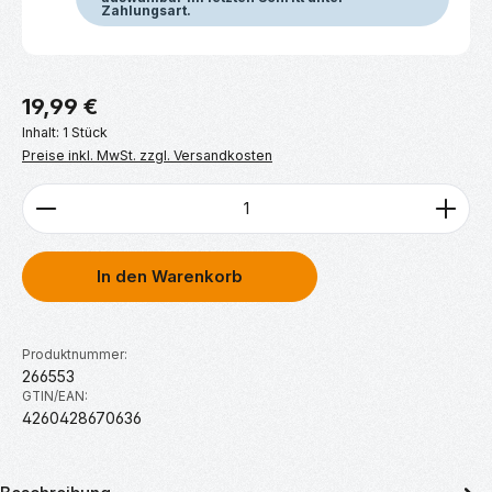
Zahlungsart.
Regulärer Preis:
19,99 €
Inhalt:
1 Stück
Preise inkl. MwSt. zzgl. Versandkosten
Produkt Anzahl: Gib den gewünschten Wert ein ode
In den Warenkorb
Produktnummer:
266553
GTIN/EAN:
4260428670636