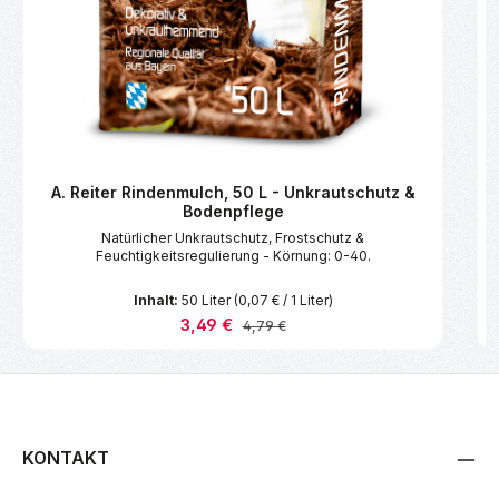
A. Reiter Rindenmulch, 50 L - Unkrautschutz &
Bodenpflege
Natürlicher Unkrautschutz, Frostschutz &
Feuchtigkeitsregulierung - Körnung: 0-40.
Inhalt:
50 Liter
(0,07 € / 1 Liter)
Verkaufspreis:
3,49 €
Regulärer Preis:
4,79 €
KONTAKT