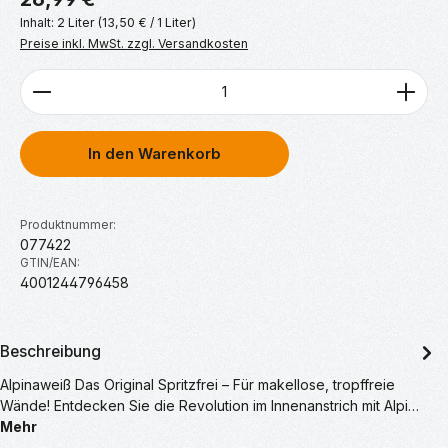
Inhalt:
2 Liter
(13,50 € / 1 Liter)
Preise inkl. MwSt. zzgl. Versandkosten
Produkt Anzahl: Gib den gewünschten Wert ein ode
In den Warenkorb
Produktnummer:
077422
GTIN/EAN:
4001244796458
Beschreibung
Alpinaweiß Das Original Spritzfrei – Für makellose, tropffreie
Wände! Entdecken Sie die Revolution im Innenanstrich mit Alpi…
Mehr