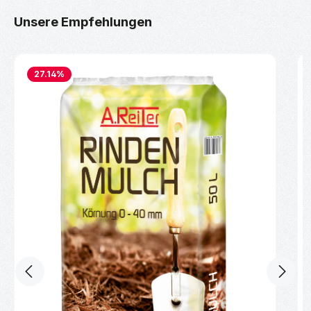
Produktgalerie überspringen
Unsere Empfehlungen
27.14
%